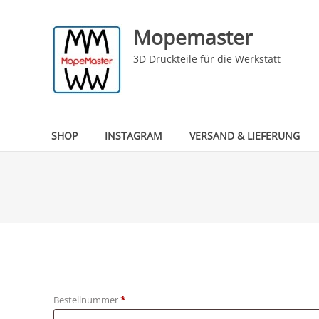
Skip
to
Mopemaster
content
3D Druckteile für die Werkstatt
SHOP
INSTAGRAM
VERSAND & LIEFERUNG
erforderlich
Bestellnummer
Page URI *erforderlich
*