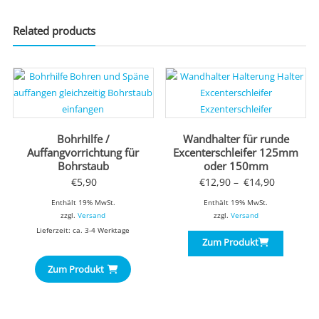
Related products
Bohrhilfe /
Wandhalter für runde
Auffangvorrichtung für
Excenterschleifer 125mm
Bohrstaub
oder 150mm
Preisspa
€
5,90
€
12,90
–
€
14,90
€12,90
Enthält 19% MwSt.
Enthält 19% MwSt.
zzgl.
Versand
zzgl.
Versand
bis
Lieferzeit: ca. 3-4 Werktage
€14,90
Zum Produkt
Zum Produkt