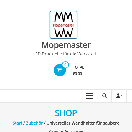
Skip
to
content
Mopemaster
3D Druckteile für die Werkstatt
0
TOTAL
€0,00
SHOP
Start
/
Zubehör
/ Universeller Wandhalter für saubere
Kabelaufwicklung