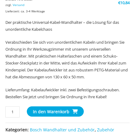
€
10,84
zzgl.
Versand
Lieferzeit: ca. 3-4 Werktage
Der praktische Universal-Kabel-Wandhalter – die Lösung für das
unordentliche Kabelchaos
Verabschieden Sie sich von unordentlichen Kabeln und bringen Sie
Ordnung in Ihr Werkzeugzimmer mit unserem universellen
Wandhalter. Mit praktischen Halterlaschen und einem Schuko-
Stecker-Steckplatz in der Mitte, wird das Aufwickeln Ihrer Kabel zum
Kinderspiel. Der Kabelaufwickler ist aus robustem PETG-Material und
hat die Abmessungen von 130 x 60 x 50 mm.
Lieferumfang: Kabelaufwickler inkl. zwei Befestigungsschrauben.
Bestellen Sie jetzt und bringen Sie Ordnung in Ihre Kabel!
Universeller
In den Warenkorb
Wandhalter
für
Kategorien:
Bosch Wandhalter und Zubehör
,
Zubehör
saubere