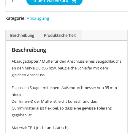
In den Warenkorb
Deros
Absaugadapter
Kategorie:
Absaugung
Muffe
Schlauchanschluss
Ø
Beschreibung
Produktsicherheit
35
mm
Beschreibung
Menge
Absaugadapter / Muffe für den Anschluss eines Saugschlauchs
an den Mirka DEROS bzw. baugleiche Schleifer mit dem
gleichen Anschluss.
Es passen Sauger mit einem Außendurchmesser von 35 mm
hinein.
Der Innen-Ø der Muffe ist leicht konisch und das
Gummimaterial ist flexibel, so dass eine gewisse Toleranz
gegeben ist.
Material: TPU (nicht antistatisch)