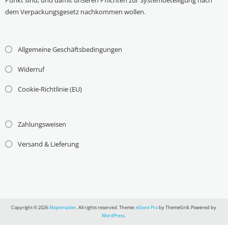
Punkt sind, und damit unseren Pflichten zur Systembeteiligung nach
dem Verpackungsgesetz nachkommen wollen.
Allgemeine Geschäftsbedingungen
Widerruf
Cookie-Richtlinie (EU)
Zahlungsweisen
Versand & Lieferung
Copyright © 2026
Mopemaster
. All rights reserved. Theme:
eStore Pro
by ThemeGrill. Powered by
WordPress
.