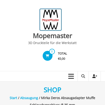
Skip
to
content
Mopemaster
3D Druckteile für die Werkstatt
0
TOTAL
€0,00
SHOP
Start
/
Absaugung
/ Mirka Deros Absaugadapter Muffe
Schlauchanschluss Ø 35 mm