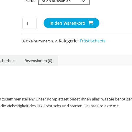
Farbe
Frästisch-
In den Warenkorb
Set
für
Kategorie:
Frästischsets
Artikelnummer:
n. v.
Einhell
TP-
RO
cherheit
Rezensionen (0)
18
Menge
ch zusammenstellen? Unser Komplettset bietet Ihnen alles, was Sie benötigen
ie Vielseitigkeit des DIY-Frästischs und starten Sie Ihre Projekte mit