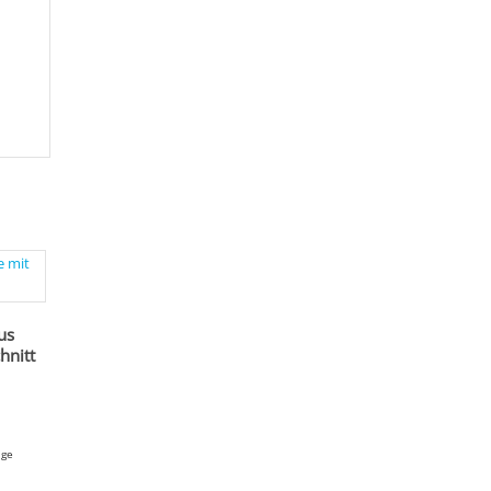
us
hnitt
age