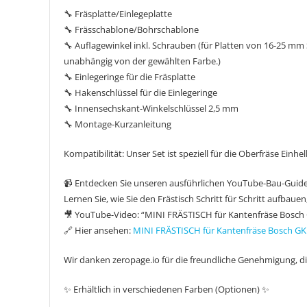
🔧 Fräsplatte/Einlegeplatte
🔧 Frässchablone/Bohrschablone
🔧 Auflagewinkel inkl. Schrauben (für Platten von 16-25 mm
unabhängig von der gewählten Farbe.)
🔧 Einlegeringe für die Fräsplatte
🔧 Hakenschlüssel für die Einlegeringe
🔧 Innensechskant-Winkelschlüssel 2,5 mm
🔧 Montage-Kurzanleitung
Kompatibilität: Unser Set ist speziell für die Oberfräse Einh
📹 Entdecken Sie unseren ausführlichen YouTube-Bau-Guide
Lernen Sie, wie Sie den Frästisch Schritt für Schritt aufbau
🎥 YouTube-Video: “MINI FRÄSTISCH für Kantenfräse Bosch 
🔗 Hier ansehen:
MINI FRÄSTISCH für Kantenfräse Bosch GKF
Wir danken zeropage.io für die freundliche Genehmigung, die
✨ Erhältlich in verschiedenen Farben (Optionen) ✨