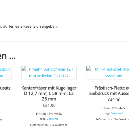
, dürfen eine Rezension abgeben.
en …
ausatz
Kantenfräser mit Kugellager
Frästisch-Platte a
D 12,7 mm, L 58 mm, L2
Siebdruck mit Aussc
26 mm
€
49,90
€
21,90
Enthält 19% MwSt.
zzgl.
Versand
Enthält 19% MwSt.
zzgl.
Versand
ge
Lieferzeit: ca. 3-4 Werkt
Lieferzeit: ca. 2-3 Werktage