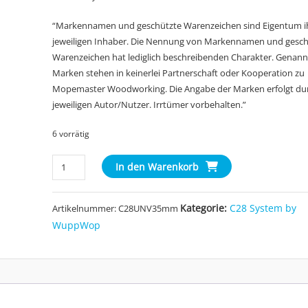
“Markennamen und geschützte Warenzeichen sind Eigentum i
jeweiligen Inhaber. Die Nennung von Markennamen und gesch
Warenzeichen hat lediglich beschreibenden Charakter. Genann
Marken stehen in keinerlei Partnerschaft oder Kooperation zu
Mopemaster Woodworking. Die Angabe der Marken erfolgt du
jeweiligen Autor/Nutzer. Irrtümer vorbehalten.”
6 vorrätig
C28
In den Warenkorb
Adapter
für
Kategorie:
C28 System by
Artikelnummer:
C28UNV35mm
35mm
Saugrohre/Werkzeugmuffen
WuppWop
(C28UNV35mm)
Menge