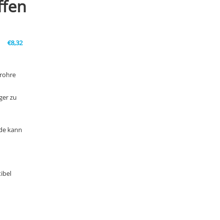
ffen
€
8,32
rohre
ger zu
de kann
ibel