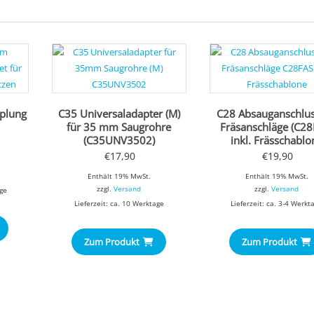
plung
C35 Universaladapter (M)
C28 Absauganschlus
für 35 mm Saugrohre
Fräsanschläge (C28
(C35UNV3502)
inkl. Frässchablo
€
17,90
€
19,90
Enthält 19% MwSt.
Enthält 19% MwSt.
zzgl.
Versand
zzgl.
Versand
age
Lieferzeit: ca. 10 Werktage
Lieferzeit: ca. 3-4 Werkt
Zum Produkt
Zum Produkt