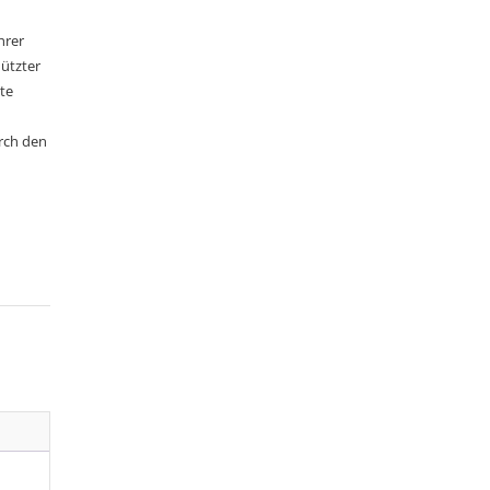
hrer
ützter
te
rch den