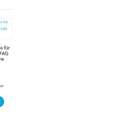
s für
FAS)
ne
age