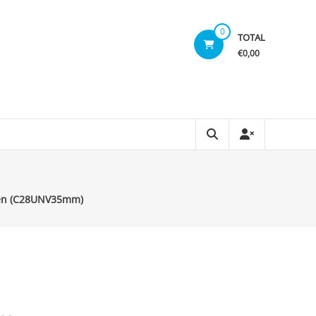
0
TOTAL
€0,00
fen (C28UNV35mm)